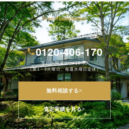
Free Consultation
まずは、お気軽にご相談ください。
相談・査定は完全無料です
0120-406-170
受付時間 9:00〜18:00
（第1・3火曜日、毎週水曜日定休）
>
無料相談する
>
査定実績を見る