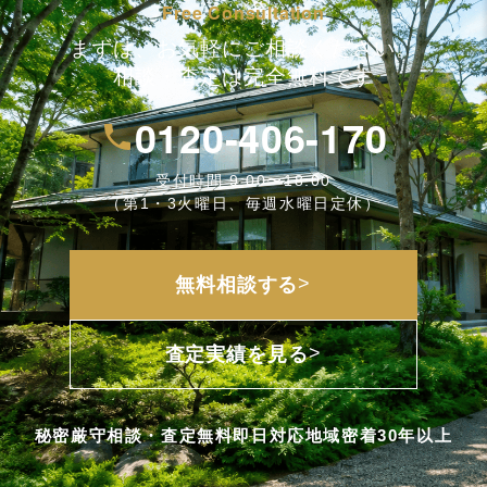
Free Consultation
まずは、お気軽にご相談ください。
相談・査定は完全無料です
0120-406-170
受付時間 9:00〜18:00
（第1・3火曜日、毎週水曜日定休）
>
無料相談する
>
査定実績を見る
秘密厳守
相談・査定無料
即日対応
地域密着30年以上